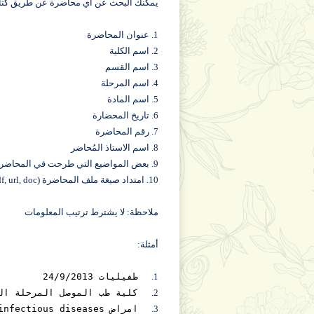
يمكنك البحث عن اي محاضرة عن طريق كتابة ا
1. عنوان المحاضرة
2. اسم الكلية
3. اسم القسم
4. اسم المرحلة
5. اسم المادة
6. تاريخ المحضارة
7. رقم المحاضرة
8. اسم الاستاذ المُحاضر
9. بعض المواضيع التي طرحت في المحاضرة
10. امتداد صيغة ملف المحاضرة (ppt, pdf, url, doc,....) الخ
ملاحظة: لا يشترط ترتيب المعلومات
أمثلة:
1.
طفيليات 24/9/2013
2.
كلية طب الموصل المرحلة الث
3.
امراض infectious diseases