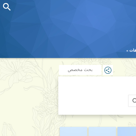
قات
قات
بحث مخصص