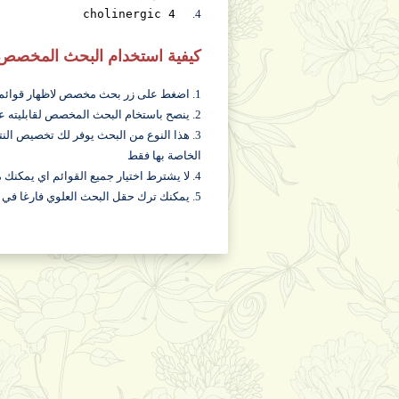
cholinergic 4
4.
كيفية استخدام البحث المخصص
1. اضغط على زر بحث مخصص لاظهار قوائم البحث المخصص
2. ينصح باستخام البحث المخصص لقابليته على ايجاد نتائج دقيقية للبحث عن محاضراتك
3. هذا النوع من البحث يوفر لك تخصيص النت
الخاصة بها فقط
4. لا يشترط اختيار جميع القوائم اي يمكنك مثلا التوقف عند قائمة المواد لعرض كافة محاضرات تلك المادة
5. يمكنك ترك حقل البحث العلوي فارغا في حالة استخدام البحث المخصص, كما يمكنك استخدامه للحصول على نتائج أدق