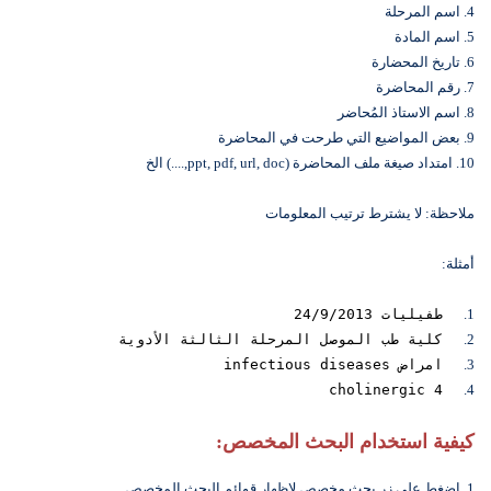
4. اسم المرحلة
5. اسم المادة
6. تاريخ المحضارة
7. رقم المحاضرة
8. اسم الاستاذ المُحاضر
9. بعض المواضيع التي طرحت في المحاضرة
10. امتداد صيغة ملف المحاضرة (ppt, pdf, url, doc,....) الخ
ملاحظة: لا يشترط ترتيب المعلومات
أمثلة:
1.
طفيليات 24/9/2013
2.
كلية طب الموصل المرحلة الثالثة الأدوية
3.
امراض infectious diseases
cholinergic 4
4.
كيفية استخدام البحث المخصص:
1. اضغط على زر بحث مخصص لاظهار قوائم البحث المخصص