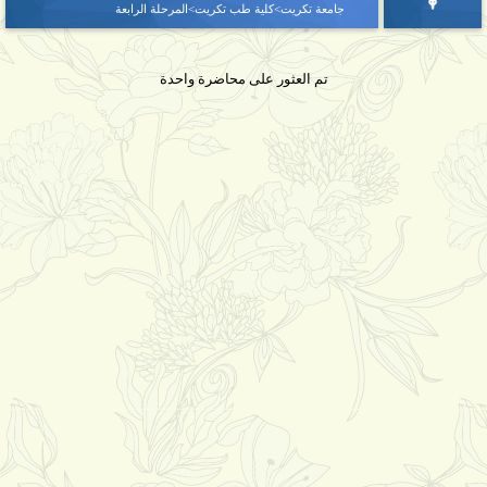
جامعة تكريت>كلية طب تكريت>المرحلة الرابعة
تم العثور على محاضرة واحدة