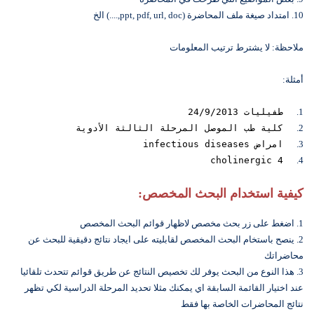
10. امتداد صيغة ملف المحاضرة (ppt, pdf, url, doc,....) الخ
ملاحظة: لا يشترط ترتيب المعلومات
أمثلة:
1.
طفيليات 24/9/2013
2.
كلية طب الموصل المرحلة الثالثة الأدوية
3.
امراض infectious diseases
cholinergic 4
4.
كيفية استخدام البحث المخصص:
1. اضغط على زر بحث مخصص لاظهار قوائم البحث المخصص
2. ينصح باستخام البحث المخصص لقابليته على ايجاد نتائج دقيقية للبحث عن
محاضراتك
3. هذا النوع من البحث يوفر لك تخصيص النتائج عن طريق قوائم تتحدث تلقائيا
عند اختيار القائمة السابقة اي يمكنك مثلا تحديد المرحلة الدراسية لكي تظهر
نتائج المحاضرات الخاصة بها فقط