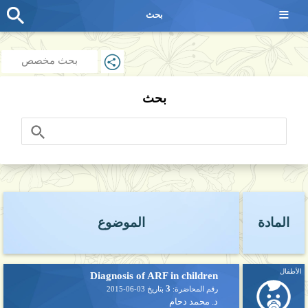
≡
بحث
بحث مخصص
بحث
المادة
الموضوع
الأطفال
Diagnosis of ARF in children
3
رقم المحاضرة:
بتاريخ
2015-06-03
د. محمد دحام