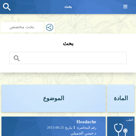
≡
بحث
بحث مخصص
بحث
المادة
الموضوع
الطب
Headache
1
رقم المحاضرة:
بتاريخ
2015-06-25
د.حسن الجميلي