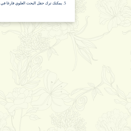
5. يمكنك ترك حقل البحث العلوي فارغا في حالة استخدام البحث المخصص, كما يمكنك استخدامه للحصول على نتائج أدق