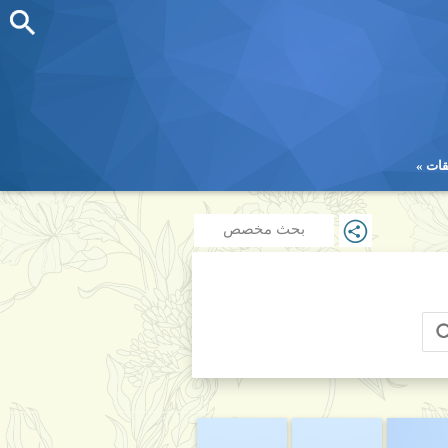
قات
قات
بحث مخصص