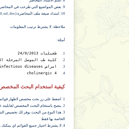
8. اسم الاستاذ المُحاضر
9. بعض المواضيع التي طرحت في المحاضرة
10. امتداد صيغة ملف المحاضرة (ppt, pdf, url, doc,....) الخ
ملاحظة: لا يشترط ترتيب المعلومات
أمثلة:
1.
طفيليات 24/9/2013
2.
كلية طب الموصل المرحلة الث
3.
امراض infectious diseases
cholinergic 4
4.
كيفية استخدام البحث المخصص
1. اضغط على زر بحث مخصص لاظهار قوائم البحث المخصص
2. ينصح باستخام البحث المخصص لقابليته على ايجاد نتائج دقيقية للبحث عن محاضراتك
3. هذا النوع من البحث يوفر لك تخصيص النت
الخاصة بها فقط
4. لا يشترط اختيار جميع القوائم اي يمكنك مثلا التوقف عند قائمة المواد لعرض كافة محاضرات تلك المادة