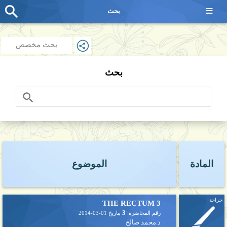
≡
بحث
بحث مخصص
بحث
المادة
الموضوع
جراحة
3 THE RECTUM
3
رقم المحاضرة:
بتاريخ
2014-03-01
د.محمد صالح