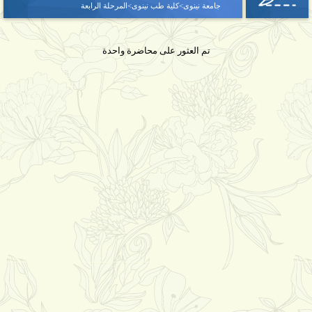
جامعة نينوى>كلية طب نينوى>المرحلة الرابعة
تم العثور على محاضرة واحدة