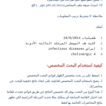
10. امتداد صيغة ملف المحاضرة (ppt, pdf, url, doc,....) الخ
ملاحظة: لا يشترط ترتيب المعلومات
أمثلة:
1.
طفيليات 24/9/2013
2.
كلية طب الموصل المرحلة الثالثة الأدوية
3.
امراض infectious diseases
cholinergic 4
4.
كيفية استخدام البحث المخصص:
1. اضغط على زر بحث مخصص لاظهار قوائم البحث المخصص
2. ينصح باستخام البحث المخصص لقابليته على ايجاد نتائج دقيقية للبحث عن
محاضراتك
3. هذا النوع من البحث يوفر لك تخصيص النتائج عن طريق قوائم تتحدث تلقائيا
عند اختيار القائمة السابقة اي يمكنك مثلا تحديد المرحلة الدراسية لكي تظهر
نتائج المحاضرات الخاصة بها فقط