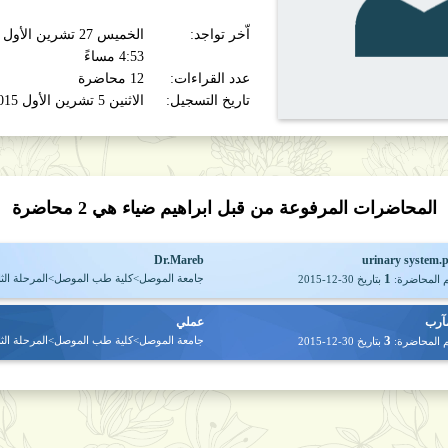
اّخر تواجد:
4:53 مساءً
عدد القراءات:
12 محاضرة
تاريخ التسجيل:
الاثنين 5 تشرين الأول 2015
المحاضرات المرفوعة من قبل ابراهيم ضياء هي
2
محاضرة
Dr.Mareb
urinary system.
1
جامعة الموصل>كلية طب الموصل>المرحلة الثان
 المحاضرة:
بتاريخ
2015-12-30
آرب
عملي
3
جامعة الموصل>كلية طب الموصل>المرحلة الثان
 المحاضرة:
بتاريخ
2015-12-30