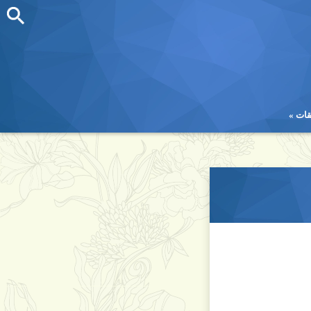
قات
قات