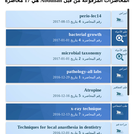
المحاضرات المرفوعة من قبل Abdullah هي
17
محاضرة
امراض
perio-lec14
4
رقم المحاضرة:
بتاريخ
2017-08-15
علم الأحياء
bacterial growth
المجهرية
4
رقم المحاضرة:
بتاريخ
2017-01-01
علم الأحياء
microbial taxonomy
المجهرية
2
رقم المحاضرة:
بتاريخ
2017-01-01
امراض
pathology-all labs
1
رقم المحاضرة:
بتاريخ
2016-12-29
علم العقاقير
Atropine
5
رقم المحاضرة:
بتاريخ
2016-12-16
طب اشعاعي
x-ray technique
7
رقم المحاضرة:
بتاريخ
2016-12-13
جراحة فم
Techniques for local anasthesia in dentistry
5
رقم المحاضرة:
بتاريخ
2016-12-01