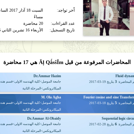
اّخر تواجد:
مساءً
عدد القراءات:
20 محاضرة
تاريخ التسجيل:
الأربعاء 16 تشرين الثاني 2016
المحاضرات المرفوعة من قبل Ăļ QǻsŝĬm هي
17
محاضرة
Dr.Ammar Hazim
Fluid dyna
3
جامعة الموصل>كلية الهندسه الاولى>قسم هند
 المحاضرة:
بتاريخ
2017-03-19
الميكاترونكس>المرحلة الثانية
M. Ola Agha
Fourier cosine and sine Transfo
5
جامعة الموصل>كلية الهندسه الاولى>قسم هند
 المحاضرة:
بتاريخ
2017-03-18
الميكاترونكس>المرحلة الثانية
Dr.Ammar Al-Obaidy
Sequential logic circu
6
جامعة الموصل>كلية الهندسه الاولى>قسم هند
 المحاضرة:
بتاريخ
2017-02-28
الميكاترونكس>المرحلة الثانية