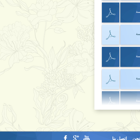
سة
سة
سة
سة
سة
سة
نحن
اتصل بنا