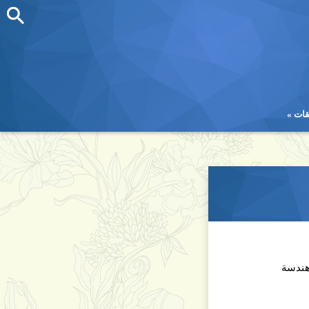
قات
قات
هندسة