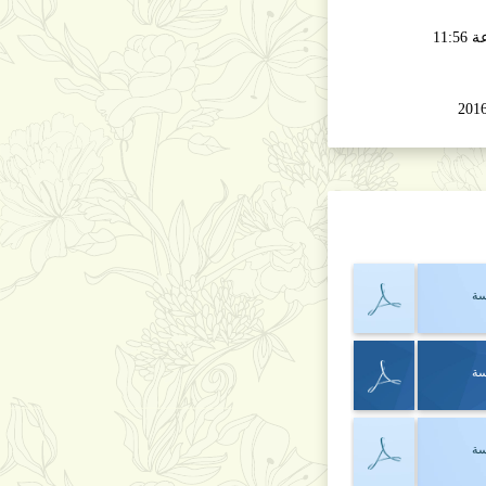
السبت 18 آذار 2017 الساعة 11:56
سة
سة
سة