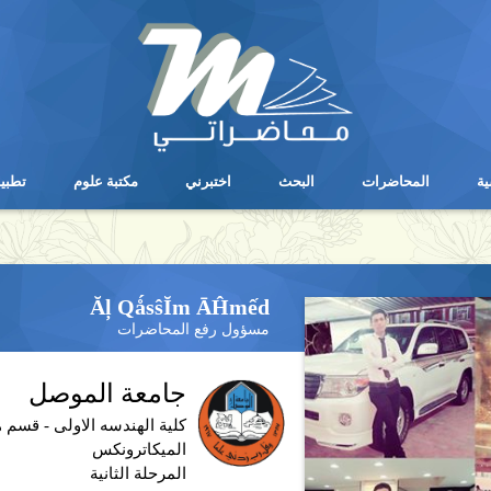
ية
المحاضرات
البحث
اختبرني
مكتبة علوم
تطبي
ية
المحاضرات
البحث
اختبرني
مكتبة علوم
تطبي
Ăļ QǻsŝĬm ĀĤmếd
مسؤول رفع المحاضرات
جامعة الموصل
كلية الهندسه الاولى - قسم 
الميكاترونكس
المرحلة الثانية