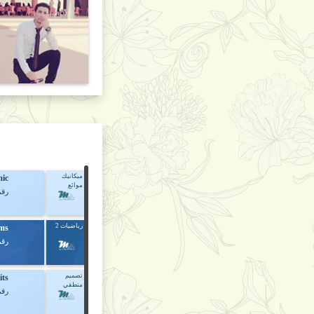
ميكانيك
mic
موائع
رقم
رياضيات 2
rms
رقم
تصميم
its
منطقي
رقم