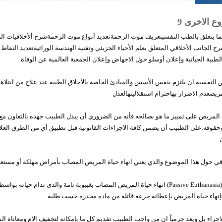
ع الاخرى 9
ما يتعلق بالطب النفسيتعريف موت الرحمةتعديد أنواع موت الرحمةشرح ألأخلاقيات ال
رح الجانب الأخلاقي المتعلق بعلم الأحياء الجزيئي وتقنية الهندسة الوراثيةتعديد النقاط 
طبية الحياتية وإعلان أوسلو حول الاجهاض وإعلان الجمعية العالمية عن الوفاة.
نفسية ان يلتزم بنفس الأسس والمبادئ الخاصة بالأخلاق الطبية عند علاج من ابتلاهم ا
ضعدم الاضرار بهاحترام استقلاليتهالعدل
المريض على تمييز ما هو بصالحه فأنه من الضروري أن يبذل الطبيب جهده بالتعاون م
حقوقه.على الطبيب أن يضمن كافة الاجراءات القانونية قبل تطبيق أي من الطرق العلا
.
موت الرحمة Euthanasiaاليوثاناسيا السلبية(Passive Euthanasia) انهاء حياة المريض المصاب بغيبوبة تامة و
 عدم أخلاقية هذا الاجراء بل ويعد جرمياً ان من واجب الطبيب تقديم كل ما بإمكانه لتخفيف الام ومعان