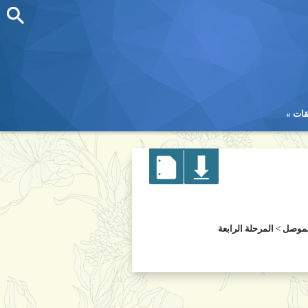
قات
قات
لموصل
>
المرحلة الرابعة