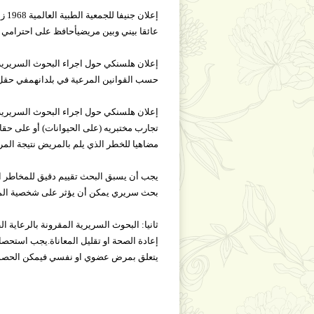
إعل
عائقا بيني وبين مريضيأحافظ على احترامي للح
حسب القوانين المرعية في بلدانهمفي حقل ا
تجارب مختبريه (على الحيوانات) أو على حق
مضاهيا للخطر الذي يلم بالمريض نتيجة ال
يجب أن يسبق البحث تقييم دقيق للمخاطر ال
بحث سريري يمكن أن يؤثر على شخصية المري
ثانيا: البحوث السريرية المقرونة بالرعاية ا
إعادة الصحة او تقليل المعاناة.يجب استحص
يتعلق بمرض عضوي او نفسي فيمكن الحصو