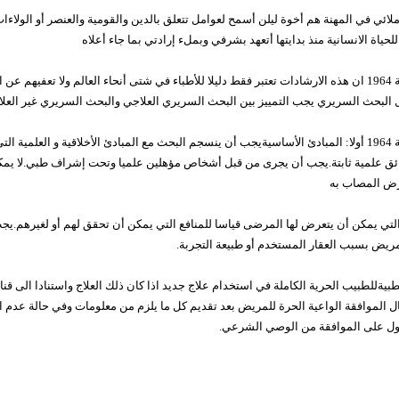
ان جنيفا للجمعية الطبية العالمية 1968 زملائي في المهنة هم أخوة ليلن أسمح لعوامل تتعلق بالدين والقومية والعن
ياة الانسانية منذ بدايتها أتعهد بشرفي وبملء إرادتي بما جاء أعلاه
إعلان هلسنكي حول اجراء البحوث السريرية 1964 ان هذه الارشادات تعتبر فقط دليلا للأطباء في شتى أنحاء العالم ول
لبحث السريري يجب التمييز بين البحث السريري العلاجي والبحث السريري غير العلاجي
إعلان هلسنكي حول اجراء البحوث السريرية 1964 أولا: المبادئ الأساسيةيجب أن ينسجم البحث مع المبادئ الأخلاقي
ائق علمية ثابتة.يجب أن يجرى من قبل أشخاص مؤهلين علميا وتحت إشراف طبي.لا يمكن 
مرض المصاب به
تي يمكن أن يتعرض لها المرضى قياسا للمنافع التي يمكن أن تحقق لهم أو لغيرهم.ي
ض بسبب العقار المستخدم أو طبيعة التجربة.
لطبيةللطبيب الحرية الكاملة في استخدام علاج جديد اذا كان ذلك العلاج واستنادا الى قناع
ال الموافقة الواعية الحرة للمريض بعد تقديم كل ما يلزم من معلومات وفي حالة ع
ل على الموافقة من الوصي الشرعي.