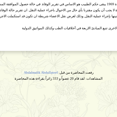
نص إعلان الجمعية الطبية العالمية عن الوفاة 1969 يبقى حكم الطبيب هو الاساس في تقرير الوفاة. في حالة حصو
 لا يجب أن يكون مقترنا بأي حال من الاحوال باجراء عملية النقل. ان تقرير حالة الوفاة
ينها بإجراء عملية النقل, وذلك لغرض نقل الاعضاء شريطة ان تكون قد استكملت الاجراء
اخرى تتبع المبادئ الاربعة في أخلاقيات الطب وكذلك المواثيق الدولية
رفعت المحاضرة من قبل:
Abdalmalik Abdullateef
المشاهدات: لقد قام 20 عضواً و 333 زائراً بقراءة هذه المحاضرة