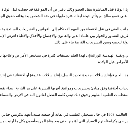
الوفاة قبل المباشرة بنقل العضو وذلك بافتراض أن الموافقة قد حصلت قبل الوفاة. وهذ
ى عضو صالح لم يتأثر نتيجة لبقائه فترة طويلة في جثة الشخص بعد وفاته.حقوق الجرا
جانب الفني في نقل الاعضاء من المهم الاحتكام إلى القوانين والتشريعات السائدة وخ
يق التشاور والحوار بين علماء الدين والقانون والاجتماع والأخلاق والأطباء لغرض الإلم
لة للجميع وسن التشريعات اللازمة بناء على ذلك.
يئي وتقنية الهندسة الوراثيةإن لهذا العلم تطبيقات كثيرة في تشخيص الأمراض وعلاجها ب
أمراض قبل الولادة.
ا العلم فيإنتاج سلالات جديدة تحديد النسل (إنتاج سلالات عقيمة) أو الانتقائية في إنتاج
دات أخلاقية وفق مبادئ وتشريعات ومواثيق أقرتها البشرية على مر التاريخ ابتداء بقس
لمنظمات العلمية الطبية, و فوق ذلك تبقى كلمة الفصل لقانون الله في الأرض والسماء }
المواثيق الدوليةإعلان جنيفا للجمعية الطبية العالمية 1968 في حال تسجيلي كطبيب في نقابة أو جمعية طبية:أت
 حي وكرامةأحترم الاسرار التي أؤتمنها حتى بعد وفاة المريضأصون بكل ما أوتيت من و