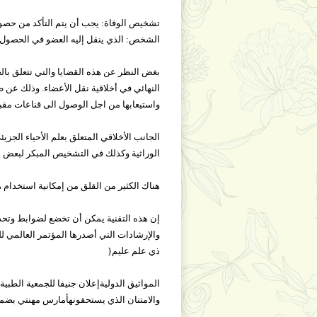
تشخيص الوفاة: يجب أن يتم التأكد من حصول 
الشخص: الذي ينقل إليه العضو في الحصول عل
بغض النظر عن هذه القضايا والتي تتعلق بال
النهائي في أخلاقية نقل الأعضاء. وذلك عن طر
واستيعابها من اجل الوصول الى قناعات مقبو
الجانب الأخلاقي المتعلق بعلم الأحياء الجز
الوراثية وكذلك في التشخيص المبكر لبعض ال
هناك الكثير من القلق من إمكانية استخدام هذ
إن هذه التقنية يمكن أن تخضع لضوابط وتحدي
والإرشادات التي أصدرها المؤتمر العالمي ل
ذي علم عليم{
والامتنان الذي يستحقونهأمارس مهنتي بضمير