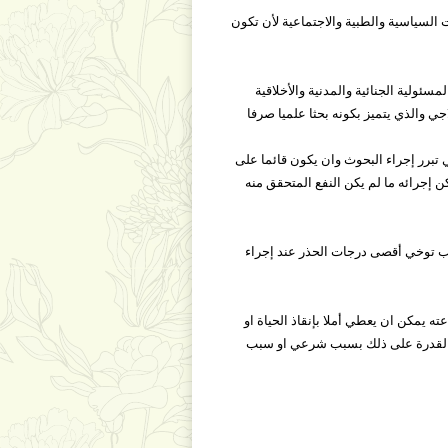
صر أو الولاءات السياسية والطبية والاجتماعية لأن تكون
ا تعفيهم عن المسئولية الجنائية والمدنية والأخلاقية
 والذي يتميز بكونه بحثا علميا صرفا
ة و العلمية التي تبرر إجراء البحوث وان يكون قائما على
إجرائه ما لم يكن النفع المتحقق منه
جب توخي أقصى درجات الحذر عند إجراء
ته يمكن ان يعطي أملا بإنقاذ الحياة او
دم القدرة على ذلك بسبب شرعي او سبب