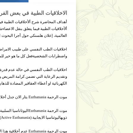
الاخلاقيات الطبية في بعض الفرو
أهداف المحاضرة شرح ألأخلاقيات الطبية في
ألأخلاقيات الطبية فيما يتعلق بنقل الاعضاءش
العالمية، إعلان هلسنكي حول أجرا البحوث ال
اخلاقيات الطب النفسي على طبيب الامراض ال
واضطرابات الشخصيةفعل كل ما هو خير للمري
اخلاقيات الطب النفسي في حالة عدم قدرة 
وتقديم الرعاية التي تضمن كرامة المريض و
الكهربائية او أعطاء العقاقير المضادة للذهان
موت الرحمة Euthanasia يثار الان جدل أخلاقي حول هذا الموضوع والذي يعني انهاء حياة المريض المصاب بأمراض مهلكة أو مستعصية مصحوبة بالآم شديدة بناء على طلبه .
ذويهاليوثناسيا الايجابية (Active Euthanasia)إنهاء حياة المريض بإعطائه جرعة قاتلة من مادة مخدرة حسب طلبه
موت الرحمة Euthanasia