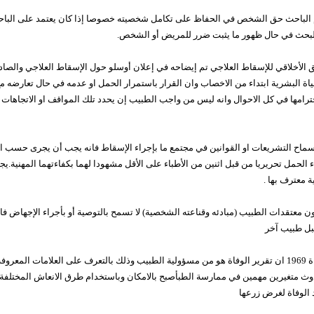
م الباحث حق الشخص في الحفاظ على تكامل شخصيته خصوصا إذا كان يعتمد على البا
بحث في حال ظهور ما يثبت ضرر للمريض أو الشخص.
ياة البشرية ابتداء من الاخصاب وان القرار باستمرار الحمل او عدمه في حال تعارضه م
امها في كل الاحوال وانه ليس من واجب الطبيب إن يحدد تلك المواقف او الاتجاهات
ول الإجهاض1970 ففي حالة سماح التشريعات او القوانين في مجتمع ما بإجراء الإسقاط فانه يجب أن يجرى
 الحمل تحريريا من قبل اثنين من الأطباء على الأقل مشهودا لهما بكفاءتهما المهنية
معترف بها .
ول الإجهاض1970 في حالة كون معتقدات الطبيب (مبادئه وقناعته الشخصية) لا تسمح بالتوصية أو بأجراء 
بل طبيب آخر
نص إعلان الجمعية الطبية العالمية عن الوفاة 1969 ان تقرير الوفاة هو من مسؤولية الطبيب وذلك بالتعرف على 
لحدوث متغيرين مهمين في ممارسة الطبأصبح بالامكان وباستخدام طرق الانعاش المختلفة
 الوفاة لغرض زرعها